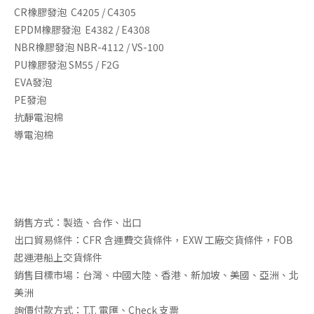
CR橡膠發泡 C4205 / C4305
EPDM橡膠發泡 E4382 / E4308
NBR橡膠發泡 NBR-4112 / VS-100
PU橡膠發泡 SM55 / F2G
EVA發泡
PE發泡
抗靜電泡棉
導電泡棉
銷售方式：製造、合作、出口
出口貿易條件：CFR 含運費交貨條件，EXW 工廠交貨條件，FOB
起運港船上交貨條件
銷售目標市場：台灣、中國大陸、香港、新加坡、美國、亞洲、北
美洲
詢價付款方式：T.T. 電匯、Check 支票