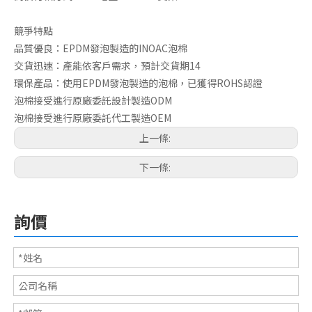
競爭特點
品質優良：EPDM發泡製造的INOAC泡棉
交貨迅速：產能依客戶需求，預計交貨期14
環保產品：使用EPDM發泡製造的泡棉，已獲得ROHS認證
泡棉接受進行原廠委託設計製造ODM
泡棉接受進行原廠委託代工製造OEM
上一條:
下一條:
詢價