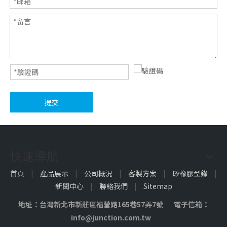
提交
快速導航
首頁
|
產品展示
|
公司概況
|
客製方案
|
矽橡膠型錄
|
新聞中心
|
聯絡我們
|
Sitemap
地址：台灣新北市新莊區福營路165巷57弄7號 電子信箱：
info@junction.com.tw