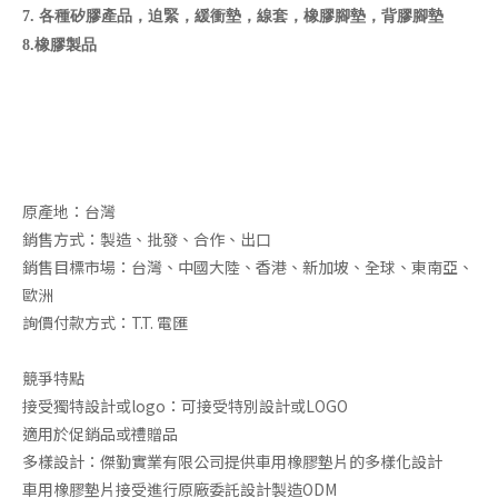
7. 各種矽膠產品，迫緊，緩衝墊，線套，橡膠腳墊，背膠腳墊
8.橡膠製品
橡膠墊片
矽膠墊片
原產地：台灣
銷售方式：製造、批發、合作、出口
銷售目標市場：台灣、中國大陸、香港、新加坡、全球、東南亞、
歐洲
詢價付款方式：T.T. 電匯
競爭特點
接受獨特設計或logo：可接受特別設計或LOGO
適用於促銷品或禮贈品
多樣設計：傑勤實業有限公司提供車用橡膠墊片的多樣化設計
車用橡膠墊片接受進行原廠委託設計製造ODM