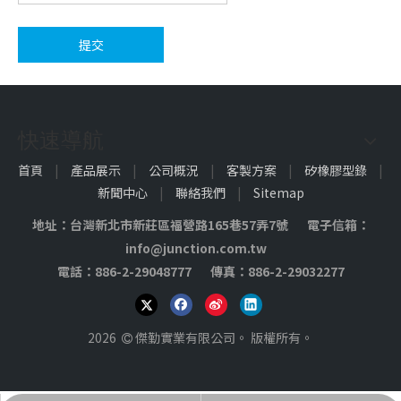
提交
快速導航
首頁
|
產品展示
|
公司概況
|
客製方案
|
矽橡膠型錄
|
新聞中心
|
聯絡我們
|
Sitemap
地址：台灣新北市新莊區福營路165巷57弄7號 電子信箱：
info@junction.com.tw
電話：886-2-29048777 傳真：886-2-29032277
2026
傑勤實業有限公司。 版權所有。
