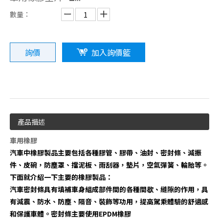
數量：
詢價
加入詢價籃
機械用橡膠製品
電子用橡膠套
產品描述
車用橡膠
汽車中橡膠製品主要包括各種膠管、膠帶、油封、密封條、減振
件、皮碗，防塵罩、擋泥板、雨刮器，墊片，空氣彈簧、輪胎等。
下面就介紹一下主要的橡膠製品：
汽車密封條具有填補車身組成部件間的各種間歇、縫隙的作用，具
有減震、防水、防塵、隔音、裝飾等功用，提高駕乘體驗的舒適感
和保護車體。密封條主要使用EPDM橡膠