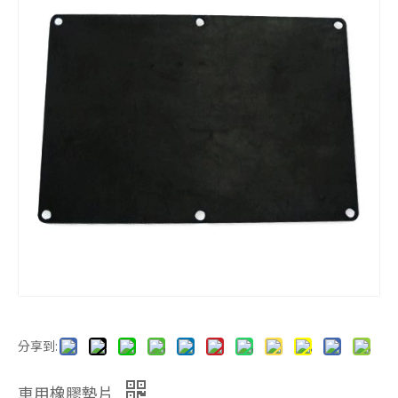
防震腳墊
防震腳墊
馬達防震腳墊
橡膠製品
分享到:
車用橡膠墊片