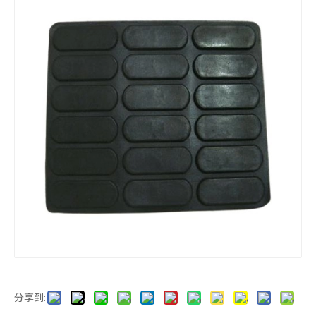
橡膠平板
3M自黏腳墊
腳墊
3M背膠腳墊
分享到: