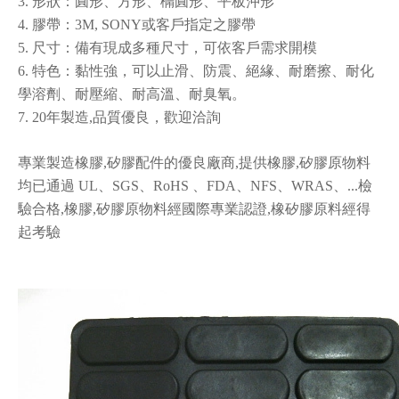
3. 形狀：圓形、方形、橢圓形、平板沖形
4. 膠帶：3M, SONY或客戶指定之膠帶
5. 尺寸：備有現成多種尺寸，可依客戶需求開模
6. 特色：黏性強，可以止滑、防震、絕緣、耐磨擦、耐化
背膠腳墊系列
3M背膠腳墊
學溶劑、耐壓縮、耐高溫、耐臭氧。
7. 20年製造,品質優良，歡迎洽詢
專業製造橡膠,矽膠配件的優良廠商,提供橡膠,矽膠原物料
均已通過 UL、SGS、RoHS 、FDA、NFS、WRAS、...檢
驗合格,橡膠,矽膠原物料經國際專業認證,橡矽膠原料經得
起考驗
背膠腳墊
背膠腳墊