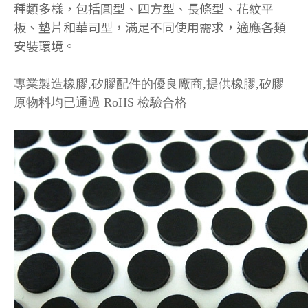
種類多樣，包括圓型、四方型、長條型、花紋平
板、墊片和華司型，滿足不同使用需求，適應各類
安裝環境。
專業製造橡膠,矽膠配件的優良廠商,提供橡膠,矽膠
原物料均已通過 RoHS 檢驗合格
3M背膠腳墊
腳墊