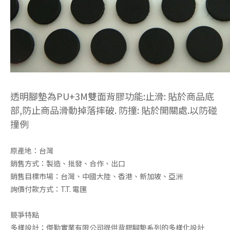
電子用橡膠腳墊系列
3M透明橡膠腳墊
透明腳墊為PU+3M雙面背膠功能:止滑: 貼於商品底
部,防止商品滑動掉落摔破. 防撞: 貼於開關處.以防碰
撞例
原產地：台灣
銷售方式：製造、批發、合作、出口
銷售目標市場：台灣、中國大陸、香港、新加坡、亞洲
詢價付款方式：T.T. 電匯
車用橡膠
3M自黏腳墊
競爭特點
多樣設計：傑勤實業有限公司提供背膠腳墊系列的多樣化設計