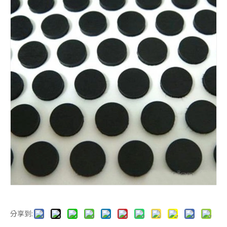
橡膠平板
3M自黏腳墊
腳墊
3M背膠腳墊
分享到: