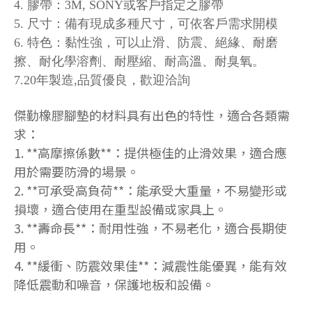
4. 膠帶：3M, SONY或客戶指定之膠帶
5. 尺寸：備有現成多種尺寸，可依客戶需求開模
6. 特色：黏性強，可以止滑、防震、絕緣、耐磨
3M背膠腳墊
背膠腳墊
擦、耐化學溶劑、耐壓縮、耐高溫、耐臭氧。
7.20年製造,品質優良，歡迎洽詢
傑勤橡膠腳墊的材料具有出色的特性，適合各類需
求：
1. **高摩擦係數**：提供極佳的止滑效果，適合應
用於需要防滑的場景。
2. **可承受高負荷**：能承受大重量，不易變形或
損壞，適合使用在重型設備或家具上。
3. **壽命長**：耐用性強，不易老化，適合長期使
用。
4. **緩衝、防震效果佳**：減震性能優異，能有效
腳墊
背膠腳墊
降低震動和噪音，保護地板和設備。