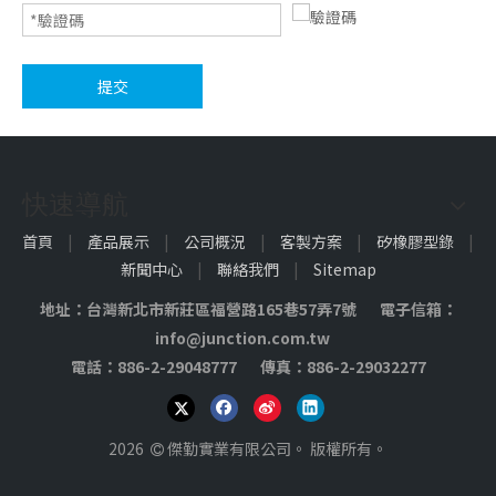
提交
快速導航
首頁
|
產品展示
|
公司概況
|
客製方案
|
矽橡膠型錄
|
新聞中心
|
聯絡我們
|
Sitemap
地址：台灣新北市新莊區福營路165巷57弄7號 電子信箱：
info@junction.com.tw
電話：886-2-29048777 傳真：886-2-29032277
2026
傑勤實業有限公司。 版權所有。
