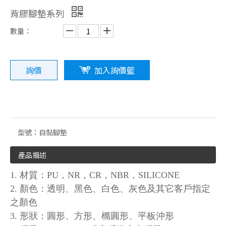
背膠腳墊系列
數量：
詢價
加入詢價籃
橡膠製品系列
3M背膠腳墊系列
型號：
自黏腳墊
產品描述
1. 材質：PU，NR，CR，NBR，SILICONE
2. 顏色：透明、黑色、白色、灰色及其它客戶指定
之顏色
3. 形狀：圓形、方形、橢圓形、平板沖形