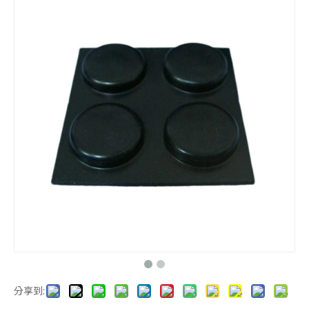
橡膠平板
3M自黏腳墊
腳墊
3M背膠腳墊
分享到: