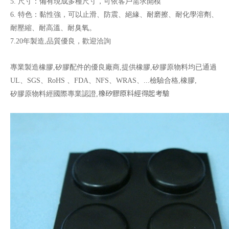
5. 尺寸：備有現成多種尺寸，可依客戶需求開模
6. 特色：黏性強，可以止滑、防震、絕緣、耐磨擦、耐化學溶劑、
耐壓縮、耐高溫、耐臭氧。
7.20年製造,品質優良，歡迎洽詢
背膠腳墊系列
背膠腳墊
專業製造橡膠,矽膠配件的優良廠商,提供橡膠,矽膠原物料均已通過
UL、SGS、RoHS 、FDA、NFS、WRAS、...檢驗合格,橡膠,
橡矽膠原料經得起考驗
矽膠原物料經國際專業認證,
腳墊
背膠腳墊