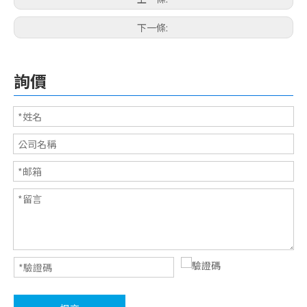
下一條:
電子用橡膠腳墊系列
3M透明橡膠腳墊
詢價
車用橡膠
3M自黏腳墊