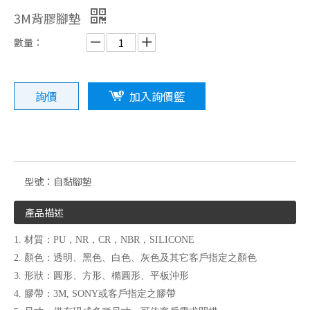
3M背膠腳墊
數量：
詢價
加入詢價籃
橡膠製品系列
3M背膠腳墊系列
型號：
自黏腳墊
產品描述
1. 材質：PU，NR，CR，NBR，SILICONE
2. 顏色：透明、黑色、白色、灰色及其它客戶指定之顏色
3. 形狀：圓形、方形、橢圓形、平板沖形
4. 膠帶：3M, SONY或客戶指定之膠帶